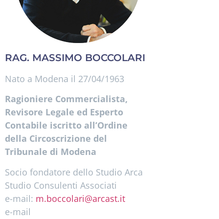
RAG. MASSIMO BOCCOLARI
Nato a Modena il 27/04/1963
Ragioniere Commercialista,
Revisore Legale ed Esperto
Contabile iscritto all’Ordine
della Circoscrizione del
Tribunale di Modena
Socio fondatore dello Studio Arca
Studio Consulenti Associati
e-mail:
m.boccolari@arcast.it
e-mail